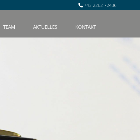
+43 2262 72436

TEAM
AKTUELLES
KONTAKT