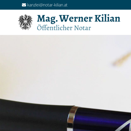
kanzlei@notar-kilian.at
